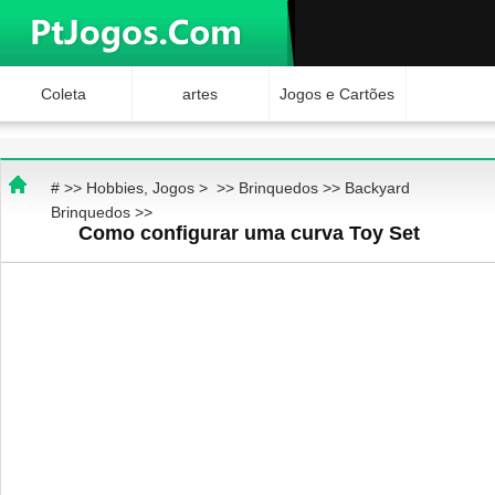
Coleta
artes
Jogos e Cartões
Hobbies
Ciência e
Brinquedos
# >>
Hobbies, Jogos
> >>
Brinquedos
>>
Backyard
Natureza
Internet Jogos
Brinquedos
>>
Como configurar uma curva Toy Set