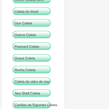
Coleta do fóssil
Gun Coleta
Outros Coleta
Postcard Coleta
Grave Coleta
Rocha Coleta
Coleta de vidro do mar
Sea Shell Coleta
Cartões de Esportes Coleta