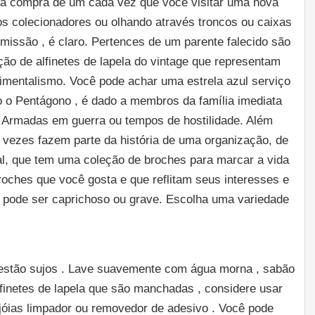
 a compra de um cada vez que você visitar uma nova
os colecionadores ou olhando através troncos ou caixas
missão , é claro. Pertences de um parente falecido são
ão de alfinetes de lapela do vintage que representam
timentalismo. Você pode achar uma estrela azul serviço
do o Pentágono , é dado a membros da família imediata
Armadas em guerra ou tempos de hostilidade. Além
as vezes fazem parte da história de uma organização, de
al, que tem uma coleção de broches para marcar a vida
oches que você gosta e que reflitam seus interesses e
la pode ser caprichoso ou grave. Escolha uma variedade
e estão sujos . Lave suavemente com água morna , sabão
finetes de lapela que são manchadas , considere usar
 jóias limpador ou removedor de adesivo . Você pode