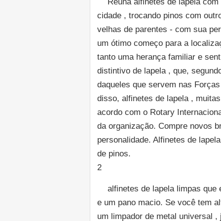
Reúna alfinetes de lapela com
cidade , trocando pinos com outr
velhas de parentes - com sua per
um ótimo começo para a localizaç
tanto uma herança familiar e sen
distintivo de lapela , que, segun
daqueles que servem nas Forças 
disso, alfinetes de lapela , muit
acordo com o Rotary Internacion
da organização. Compre novos br
personalidade. Alfinetes de lape
de pinos.
2
alfinetes de lapela limpas qu
e um pano macio. Se você tem al
um limpador de metal universal ,