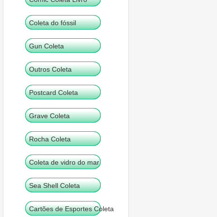
Coleta do fóssil
Gun Coleta
Outros Coleta
Postcard Coleta
Grave Coleta
Rocha Coleta
Coleta de vidro do mar
Sea Shell Coleta
Cartões de Esportes Coleta