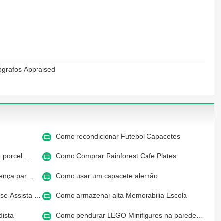
ógrafos Appraised
Como recondicionar Futebol Capacetes
e porcel…
Como Comprar Rainforest Cafe Plates
cença par…
Como usar um capacete alemão
se Assista …
Como armazenar alta Memorabilia Escola
dista
Como pendurar LEGO Minifigures na parede…