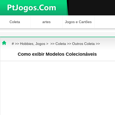
Coleta
artes
Jogos e Cartões
Hobbies
Ciência e
Brinquedos
# >>
Hobbies, Jogos
> >>
Coleta
>>
Outros Coleta
>>
Natureza
Internet Jogos
Como exibir Modelos Colecionáveis ​​