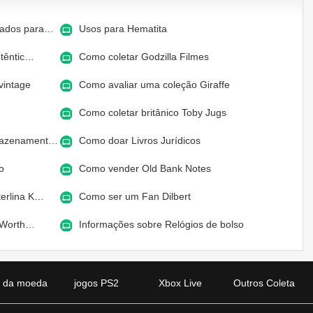
jados para…
Usos para Hematita
têntic…
Como coletar Godzilla Filmes
vintage
Como avaliar uma coleção Giraffe
Como coletar britânico Toby Jugs
rmazenament…
Como doar Livros Jurídicos
ro
Como vender Old Bank Notes
terlina K…
Como ser um Fan Dilbert
s Worth…
Informações sobre Relógios de bolso
a da moeda
jogos PS2
Xbox Live
Outros Coleta