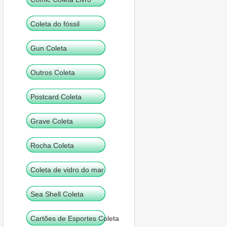
Coleta do fóssil
Gun Coleta
Outros Coleta
Postcard Coleta
Grave Coleta
Rocha Coleta
Coleta de vidro do mar
Sea Shell Coleta
Cartões de Esportes Coleta