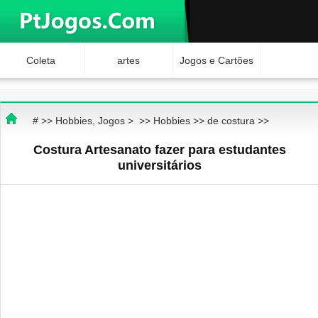
Coleta
artes
Jogos e Cartões
Hobbies
Ciência e
Brinquedos
# >>
Hobbies, Jogos
> >>
Hobbies
>>
de costura
>>
Natureza
Internet Jogos
Costura Artesanato fazer para estudantes
universitários