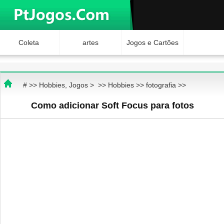
Coleta
artes
Jogos e Cartões
Hobbies
Ciência e
Brinquedos
# >>
Hobbies, Jogos
> >>
Hobbies
>>
fotografia
>>
Natureza
Internet Jogos
Como adicionar Soft Focus para fotos