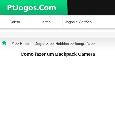
Coleta
artes
Jogos e Cartões
Hobbies
Ciência e
Brinquedos
# >>
Hobbies, Jogos
> >>
Hobbies
>>
fotografia
>>
Natureza
Internet Jogos
Como fazer um Backpack Camera