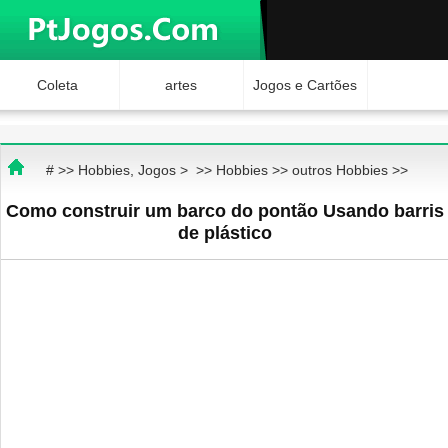
Coleta
artes
Jogos e Cartões
Hobbies
Ciência e
Brinquedos
# >>
Hobbies, Jogos
> >>
Hobbies
>>
outros Hobbies
>>
Natureza
Internet Jogos
Como construir um barco do pontão Usando barris
de plástico