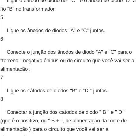
Ligar o cátodo de diodo de " C " e o ânodo de diodo "D" a
fio "B" no transformador.
5
Ligue os ânodos de diodos "A" e "C" juntos.
6
Conecte o junção dos ânodos de diodo "A" e "C" para o
"terreno " negativo ônibus ou do circuito que você vai ser a
alimentação .
7
Ligue os cátodos de diodos "B" e "D " juntos.
8
Conectar a junção dos catodos de diodo " B " e " D "
(que é o positivo, ou " B + ", de alimentação da fonte de
alimentação ) para o circuito que você vai ser a