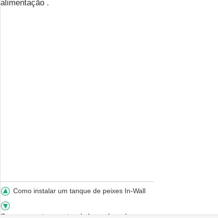
alimentação .
Como instalar um tanque de peixes In-Wall
Como consertar sapatos de borracha solas com cola