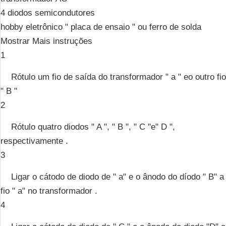
4 diodos semicondutores
hobby eletrônico " placa de ensaio " ou ferro de solda
Mostrar Mais instruções
1
Rótulo um fio de saída do transformador " a " eo outro fio
" B "
2
Rótulo quatro diodos " A ", " B ", " C "e" D ",
respectivamente .
3
Ligar o cátodo de diodo de " a" e o ânodo do díodo " B" a
fio " a" no transformador .
4