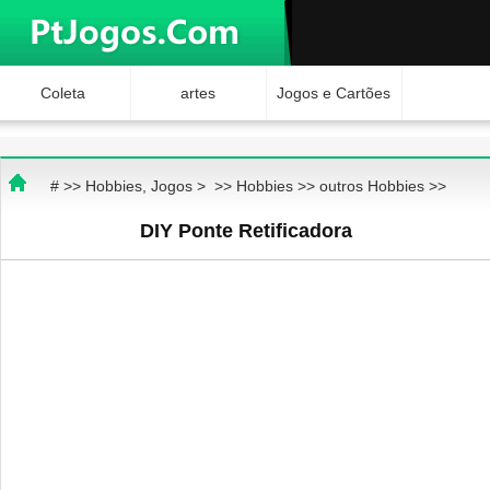
Coleta
artes
Jogos e Cartões
Hobbies
Ciência e
Brinquedos
# >>
Hobbies, Jogos
> >>
Hobbies
>>
outros Hobbies
>>
Natureza
Internet Jogos
DIY Ponte Retificadora