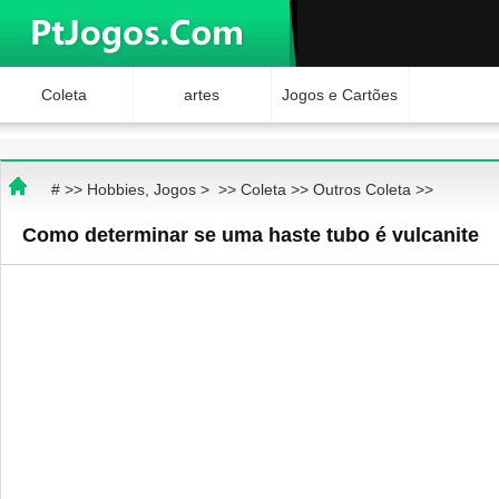
Coleta
artes
Jogos e Cartões
Hobbies
Ciência e
Brinquedos
# >>
Hobbies, Jogos
> >>
Coleta
>>
Outros Coleta
>>
Natureza
Internet Jogos
Como determinar se uma haste tubo é vulcanite