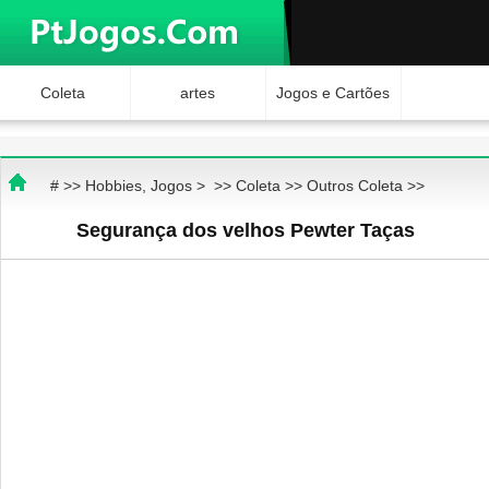
Coleta
artes
Jogos e Cartões
Hobbies
Ciência e
Brinquedos
# >>
Hobbies, Jogos
> >>
Coleta
>>
Outros Coleta
>>
Natureza
Internet Jogos
Segurança dos velhos Pewter Taças