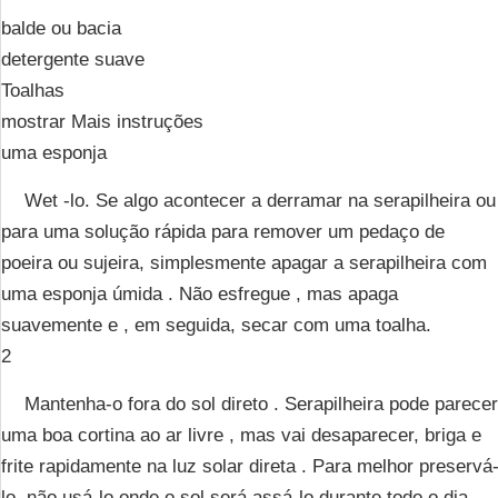
balde ou bacia
detergente suave
Toalhas
mostrar Mais instruções
uma esponja
Wet -lo. Se algo acontecer a derramar na serapilheira ou
para uma solução rápida para remover um pedaço de
poeira ou sujeira, simplesmente apagar a serapilheira com
uma esponja úmida . Não esfregue , mas apaga
suavemente e , em seguida, secar com uma toalha.
2
Mantenha-o fora do sol direto . Serapilheira pode parecer
uma boa cortina ao ar livre , mas vai desaparecer, briga e
frite rapidamente na luz solar direta . Para melhor preservá
lo, não usá-lo onde o sol será assá-lo durante todo o dia .