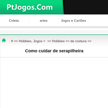
Coleta
artes
Jogos e Cartões
Hobbies
Ciência e
Brinquedos
# >>
Hobbies, Jogos
> >>
Hobbies
>>
de costura
>>
Natureza
Internet Jogos
Como cuidar de serapilheira