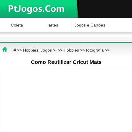
Coleta
artes
Jogos e Cartões
Hobbies
Ciência e
Brinquedos
# >>
Hobbies, Jogos
> >>
Hobbies
>>
fotografia
>>
Natureza
Internet Jogos
Como Reutilizar Cricut Mats