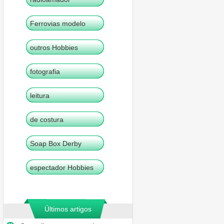
Ferrovias modelo
outros Hobbies
fotografia
leitura
de costura
Soap Box Derby
espectador Hobbies
Últimos artigos