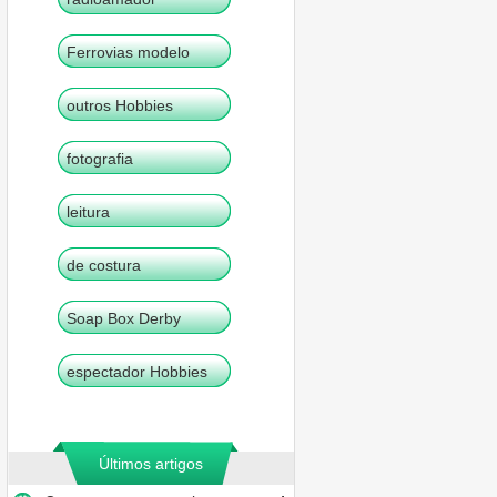
Ferrovias modelo
outros Hobbies
fotografia
leitura
de costura
Soap Box Derby
espectador Hobbies
Últimos artigos