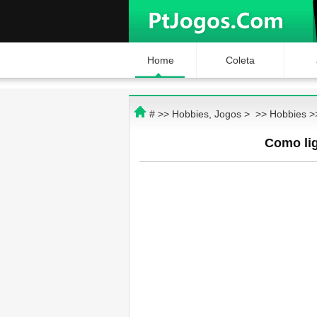
Home
Coleta
# >>
Hobbies, Jogos
> >>
Hobbies
>
Como li