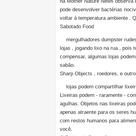
na Mother Nature News observa qu
pode desenvolver bactérias nociv
voltar à temperatura ambiente . Q
Sabotado Food
mergulhadores dumpster rudes
lojas , jogando lixo na rua , pois 
compensar, algumas lojas podem 
sabão.
Sharp Objects , roedores, e outro
lojas podem compartilhar lixei
Lixeiras podem - raramente - con
agulhas. Objetos nas lixeiras po
apenas atraente para os seres hu
com restos humanos para aliment
você.