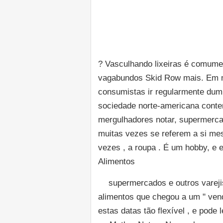
? Vasculhando lixeiras é comume
vagabundos Skid Row mais. Em mui
consumistas ir regularmente dump
sociedade norte-americana cont
mergulhadores notar, supermerca
muitas vezes se referem a si me
vezes , a roupa . É um hobby, e e
Alimentos
supermercados e outros varejis
alimentos que chegou a um " vend
estas datas tão flexível , e pod