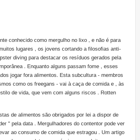
nte conhecido como mergulho no lixo , e não é para
tos lugares , os jovens cortando a filosofias anti-
ster diving para destacar os resíduos gerados pela
emporânea . Enquanto alguns passam fome , esses
dos jogar fora alimentos. Esta subcultura - membros
smos como os freegans - vai à caça de comida e , às
stilo de vida, que vem com alguns riscos . Rotten
tas de alimentos são obrigados por lei a dispor de
er " pela data . Mergulhadores do contentor pode ver
e levar ao consumo de comida que estragou . Um artigo