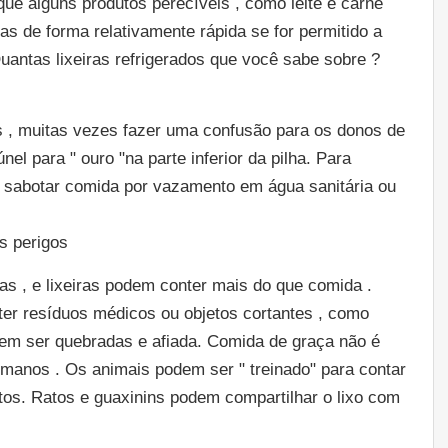
e alguns produtos perecíveis , como leite e carne
as de forma relativamente rápida se for permitido a
uantas lixeiras refrigerados que você sabe sobre ?
 , muitas vezes fazer uma confusão para os donos de
túnel para " ouro "na parte inferior da pilha. Para
sabotar comida por vazamento em água sanitária ou
s perigos
ras , e lixeiras podem conter mais do que comida .
ter resíduos médicos ou objetos cortantes , como
dem ser quebradas e afiada. Comida de graça não é
manos . Os animais podem ser " treinado" para contar
os. Ratos e guaxinins podem compartilhar o lixo com