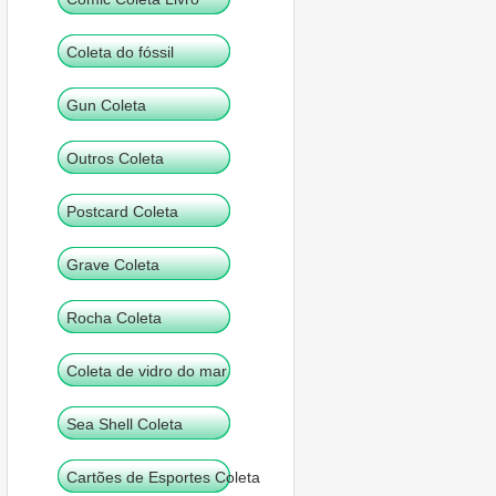
Coleta do fóssil
Gun Coleta
Outros Coleta
Postcard Coleta
Grave Coleta
Rocha Coleta
Coleta de vidro do mar
Sea Shell Coleta
Cartões de Esportes Coleta