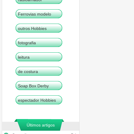
Ferrovias modelo
outros Hobbies
fotografia
leitura
de costura
Soap Box Derby
espectador Hobbies
Últimos artigos